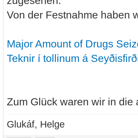
zugesehen.
Von der Festnahme haben w
Major Amount of Drugs Seiz
Tekn­ir í toll­in­um á Seyðis­firð
Zum Glück waren wir in die
Glukáf, Helge