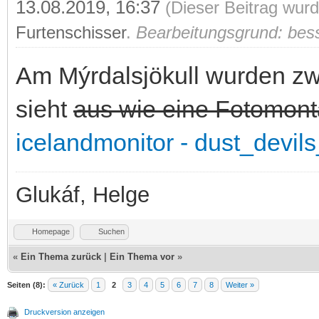
13.08.2019, 16:37
(Dieser Beitrag wurd
Furtenschisser
.
Bearbeitungsgrund: bess
Am Mýrdalsjökull wurden zw
sieht
aus wie eine Fotomon
icelandmonitor - dust_devil
Glukáf, Helge
Homepage
Suchen
«
Ein Thema zurück
|
Ein Thema vor
»
Seiten (8):
« Zurück
1
2
3
4
5
6
7
8
Weiter »
Druckversion anzeigen