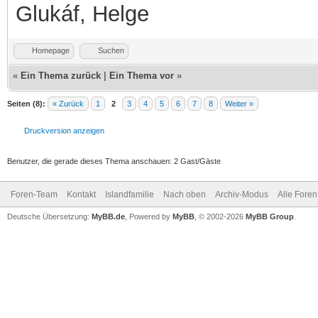
Glukáf, Helge
Homepage
Suchen
«
Ein Thema zurück
|
Ein Thema vor
»
Seiten (8):
« Zurück
1
2
3
4
5
6
7
8
Weiter »
Druckversion anzeigen
Benutzer, die gerade dieses Thema anschauen: 2 Gast/Gäste
Foren-Team
Kontakt
Islandfamilie
Nach oben
Archiv-Modus
Alle Foren
Deutsche Übersetzung:
MyBB.de
, Powered by
MyBB
, © 2002-2026
MyBB Group
.