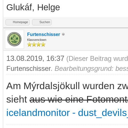
Glukáf, Helge
Homepage
Suchen
Furtenschisser
Klassenclown
13.08.2019, 16:37
(Dieser Beitrag wurd
Furtenschisser
.
Bearbeitungsgrund: bess
Am Mýrdalsjökull wurden zw
sieht
aus wie eine Fotomon
icelandmonitor - dust_devil