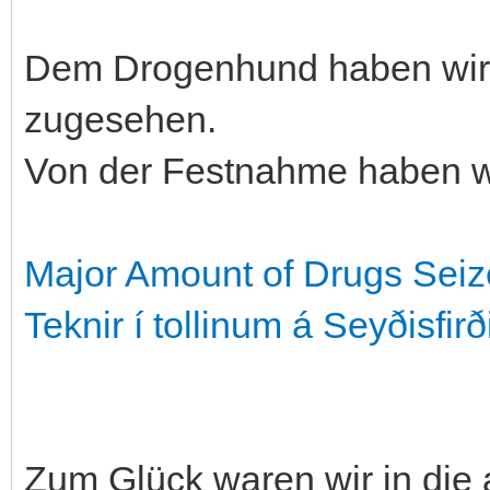
Dem Drogenhund haben wir 
zugesehen.
Von der Festnahme haben w
Major Amount of Drugs Seiz
Tekn­ir í toll­in­um á Seyðis­firð
Zum Glück waren wir in die