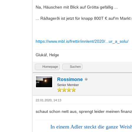
Na, Häuschen mit Blick auf Grótta gefällig ...
... Ráðagerði ist jetzt für knapp 800T € auf'm Markt
https://www.mbl.is/frettir/innlent/2020/...ur_a_solu/
Glukáf, Helge
Homepage
Suchen
Rossimone
Senior Member
22.01.2020, 14:13
schaut schon nett aus, sprengt leider meinen fina
In einem Adler steckt die ganze Weishe