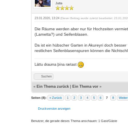
Jutta
23.01.2020, 13:24
(Dieser Beitrag wurde zuletzt bearbeitet: 23.01.20
Die Räume werden aber nur für Hochzeiten vermietet
(Lametta?) und Seifenblasen.
Da ist ein hübscher Garten in Akureyri doch besser 
restlichen Seifenblasenspuren können die Nichtsc
Láttu drauma þína rætast
Suchen
«
Ein Thema zurück
|
Ein Thema vor
»
Seiten (8):
« Zurück
1
2
3
4
5
6
7
8
Weiter
Druckversion anzeigen
Benutzer, die gerade dieses Thema anschauen: 1 Gast/Gäste