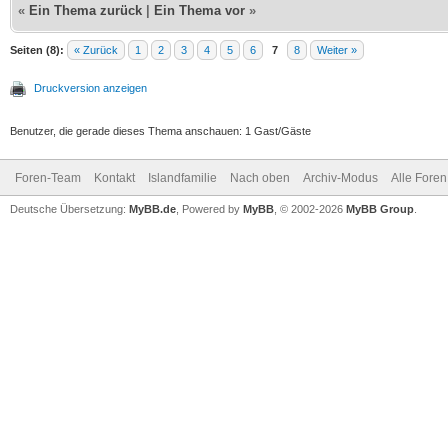
«
Ein Thema zurück
|
Ein Thema vor
»
Seiten (8):
« Zurück
1
2
3
4
5
6
7
8
Weiter »
Druckversion anzeigen
Benutzer, die gerade dieses Thema anschauen: 1 Gast/Gäste
Foren-Team
Kontakt
Islandfamilie
Nach oben
Archiv-Modus
Alle Foren
Deutsche Übersetzung:
MyBB.de
, Powered by
MyBB
, © 2002-2026
MyBB Group
.