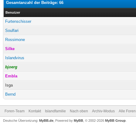
Gesamtanzahl der Beiträge: 66
Benutzer
Furtenschisser
Soulfari
Rossimone
Silke
Islandvirus
bjoerg
Embla
Isga
Bernd
Foren-Team
Kontakt
Islandfamilie
Nach oben
Archiv-Modus
Alle Foren
Deutsche Übersetzung:
MyBB.de
, Powered by
MyBB
, © 2002-2026
MyBB Group
.