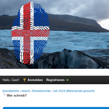
Hallo, Gast!
Anmelden
Registrieren
Islandfamilie
›
Island
›
Reiseberichte
›
Juli 2019 (Mitreisende gesucht)
Wer schrieb?