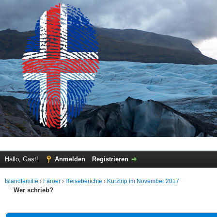
Hallo, Gast!
Anmelden
Registrieren
Islandfamilie
›
Färöer
›
Reiseberichte
›
Kurztrip im November 2017
Wer schrieb?