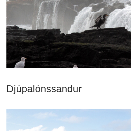
Djúpalónssandur