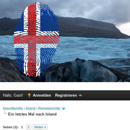
Hallo, Gast!
Anmelden
Registrieren
Islandfamilie
›
Island
›
Reiseberichte
Ein letztes Mal nach Island
 im Durchschnitt
Seiten (2):
1
2
Weiter »