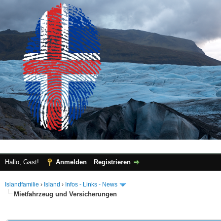
Hallo, Gast!
Anmelden
Registrieren
Islandfamilie
›
Island
›
Infos - Links - News
Mietfahrzeug und Versicherungen
 im Durchschnitt