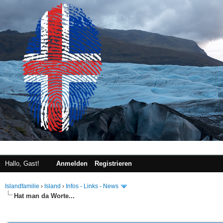
Hallo, Gast!
Anmelden
Registrieren
Islandfamilie
›
Island
›
Infos - Links - News
Hat man da Worte...
 im Durchschnitt