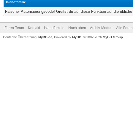
Islandfamilie
Falscher Autorisierungscode! Greifst du auf diese Funktion auf die üblich
Foren-Team
Kontakt
Islandfamilie
Nach oben
Archiv-Modus
Alle Foren
Deutsche Übersetzung:
MyBB.de
, Powered by
MyBB
, © 2002-2026
MyBB Group
.